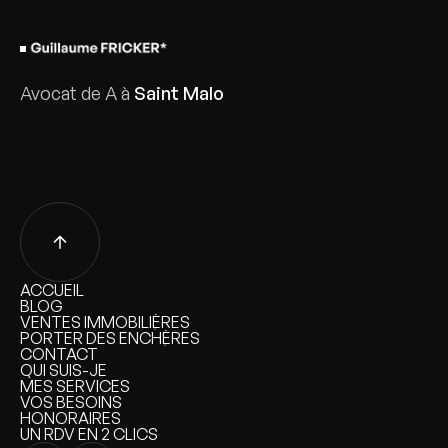
Avocat de A à
Saint Malo
ACCUEIL
ACCUEIL
BLOG
BLOG
VENTES IMMOBILIÈRES
VENTES IMMOBILIÈRES
PORTER DES ENCHÈRES
PORTER DES ENCHÈRES
CONTACT
CONTACT
QUI SUIS-JE
QUI SUIS-JE
MES SERVICES
MES SERVICES
VOS BESOINS
VOS BESOINS
HONORAIRES
HONORAIRES
UN RDV EN 2 CLICS