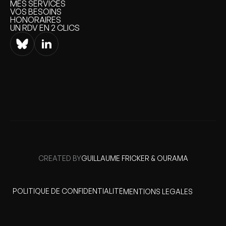
QUI SUIS-JE
MES SERVICES
MES SERVICES
VOS BESOINS
VOS BESOINS
HONORAIRES
HONORAIRES
UN RDV EN 2 CLICS
UN RDV EN 2 CLICS
CREATED BY
GUILLAUME FRICKER & OURAMA
GUILLAUME FRICKER & OURAMA
POLITIQUE DE CONFIDENTIALITÉ
MENTIONS LEGALES
POLITIQUE DE CONFIDENTIALITÉ
MENTIONS LÉGALES & RSE
MENTIONS LÉGALES & RSE