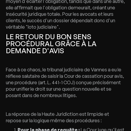
moyen d'écarter l'obligation, tandis que dans une autre,
elle affirmait que l'obligation demeurait, créant une
insécurité juridique totale. Pour les avocats et leurs
clients, le succès d'un dossier dépendait donc d'un
véritable "loto judiciaire".
LE RETOUR DU BON SENS
PROCÉDURAL GRÂCE À LA
DEMANDE D'AVIS
Face à ce chaos, le tribunal judiciaire de Vannes a eu le
réflexe salutaire de saisir la Cour de cassation pour avis,
une procédure (art. L. 441-1 COJ) conçue précisément
pour unifier le droit sur une question nouvelle et se
posant dans de nombreux litiges.
La réponse de la Haute Juridiction est limpide et
repose sur la logique même des procédures :
Pour la phase de requête :
La Cour juge qu'il est