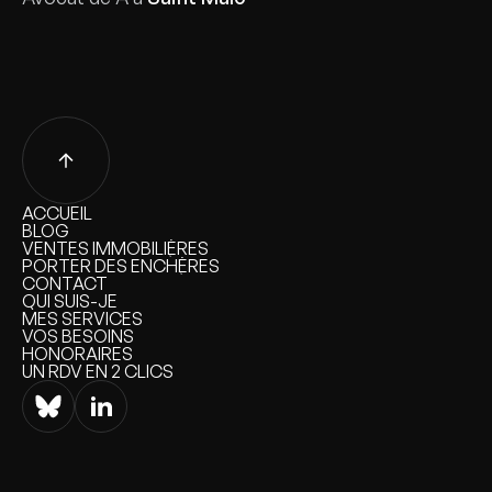
ACCUEIL
ACCUEIL
BLOG
BLOG
VENTES IMMOBILIÈRES
VENTES IMMOBILIÈRES
PORTER DES ENCHÈRES
PORTER DES ENCHÈRES
CONTACT
CONTACT
QUI SUIS-JE
QUI SUIS-JE
MES SERVICES
MES SERVICES
VOS BESOINS
VOS BESOINS
HONORAIRES
HONORAIRES
UN RDV EN 2 CLICS
UN RDV EN 2 CLICS