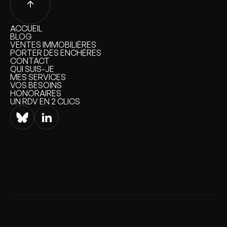
ACCUEIL
ACCUEIL
BLOG
BLOG
VENTES IMMOBILIÈRES
VENTES IMMOBILIÈRES
PORTER DES ENCHÈRES
PORTER DES ENCHÈRES
CONTACT
CONTACT
QUI SUIS-JE
QUI SUIS-JE
MES SERVICES
MES SERVICES
VOS BESOINS
VOS BESOINS
HONORAIRES
HONORAIRES
UN RDV EN 2 CLICS
UN RDV EN 2 CLICS