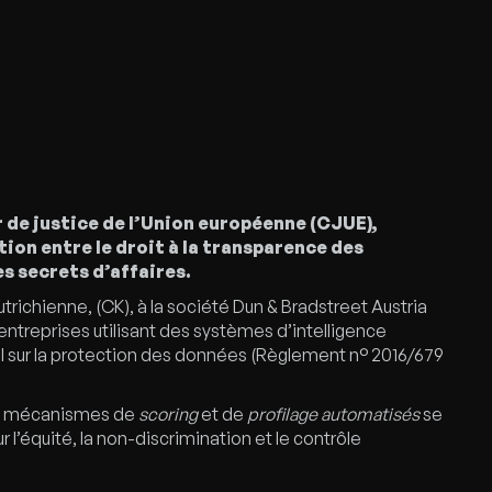
ur de justice de l’Union européenne (CJUE),
tion entre le droit à la transparence des
s secrets d’affaires.
richienne, (CK), à la société Dun & Bradstreet Austria
 entreprises utilisant des systèmes d’intelligence
ral sur la protection des données (Règlement n° 2016/679
les mécanismes de
scoring
et de
profilage automatisés
se
 l’équité, la non-discrimination et le contrôle