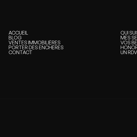
ACCUEIL
QUI SU
ACCUEIL
BLOG
QUI SU
MES S
BLOG
VENTES IMMOBILIÈRES
MES S
VOS B
VENTES IMMOBILIÈRES
PORTER DES ENCHÈRES
VOS B
HONOR
PORTER DES ENCHÈRES
CONTACT
HONOR
UN RDV
CONTACT
UN RDV