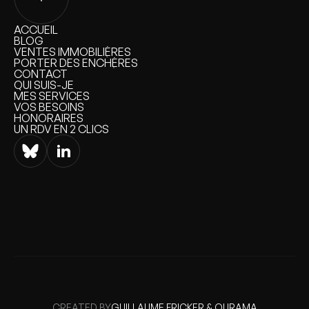
ACCUEIL
ACCUEIL
BLOG
BLOG
VENTES IMMOBILIÈRES
VENTES IMMOBILIÈRES
PORTER DES ENCHÈRES
PORTER DES ENCHÈRES
CONTACT
CONTACT
QUI SUIS-JE
QUI SUIS-JE
MES SERVICES
MES SERVICES
VOS BESOINS
VOS BESOINS
HONORAIRES
HONORAIRES
UN RDV EN 2 CLICS
UN RDV EN 2 CLICS
CREATED BY
GUILLAUME FRICKER & OURAMA